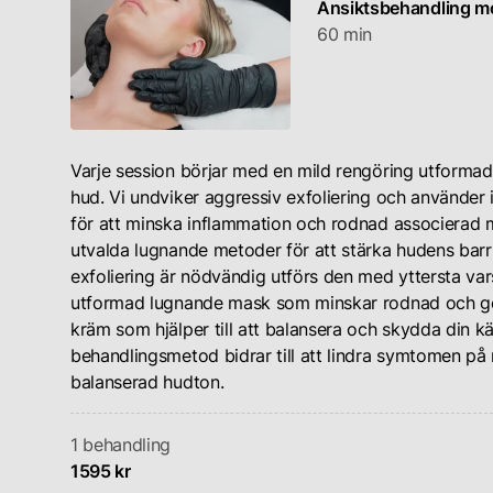
Ansiktsbehandling m
60 min
Varje session börjar med en mild rengöring utforma
hud. Vi undviker aggressiv exfoliering och använde
för att minska inflammation och rodnad associerad 
utvalda lugnande metoder för att stärka hudens barriä
exfoliering är nödvändig utförs den med yttersta va
utformad lugnande mask som minskar rodnad och ger 
kräm som hjälper till att balansera och skydda din 
behandlingsmetod bidrar till att lindra symtomen på
balanserad hudton.
1 behandling
1595 kr