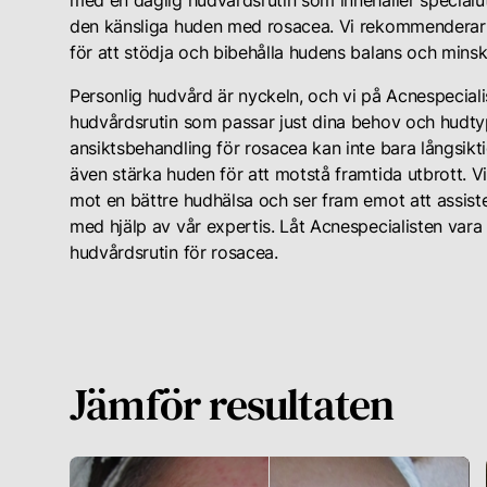
med en daglig hudvårdsrutin som innehåller specialu
den känsliga huden med rosacea. Vi rekommenderar
för att stödja och bibehålla hudens balans och mins
Personlig hudvård är nyckeln, och vi på Acnespecialist
hudvårdsrutin som passar just dina behov och hudtyp
ansiktsbehandling för rosacea kan inte bara långsikt
även stärka huden för att motstå framtida utbrott. V
mot en bättre hudhälsa och ser fram emot att assiste
med hjälp av vår expertis. Låt Acnespecialisten vara
hudvårdsrutin för rosacea.
Jämför resultaten