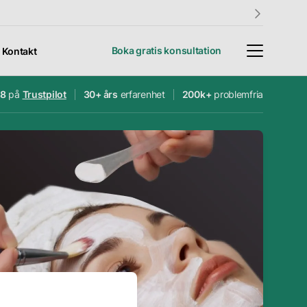
Boka gratis konsultation
Kontakt
.8
på
Trustpilot
30+ års
erfarenhet
200k+
problemfria
4.8
30+ års
200 000+
Trustpilot
erfarenhet
problemfria
ängd: 60 min