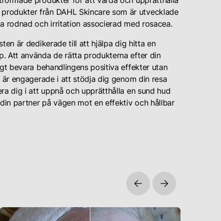
tformade produkter för att vårda och upprätthålla
 produkter från DAHL Skincare som är utvecklade
ka rodnad och irritation associerad med rosacea.
en är dedikerade till att hjälpa dig hitta en
. Att använda de rätta produkterna efter din
igt bevara behandlingens positiva effekter utan
i är engagerade i att stödja dig genom din resa
ra dig i att uppnå och upprätthålla en sund hud
 din partner på vägen mot en effektiv och hållbar