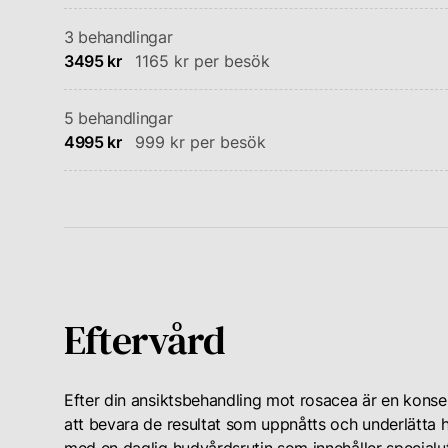
3 behandlingar
3495 kr
1165 kr per besök
5 behandlingar
4995 kr
999 kr per besök
Eftervård
Efter din ansiktsbehandling mot rosacea är en konsek
att bevara de resultat som uppnåtts och underlätta h