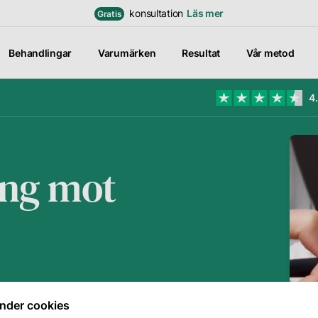
konsultation
Läs mer
Gratis
Behandlingar
Varumärken
Resultat
Vår metod
4
retag
 oss
ing mot
r metod
Logga in för att se
dina
rekomendationer
ra
samt chatta med
dterapeuter
din personliga
hudterapeut
 karriär
L
Till inloggning
nder cookies
5 behandlingar