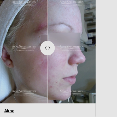
Akne
Rosac