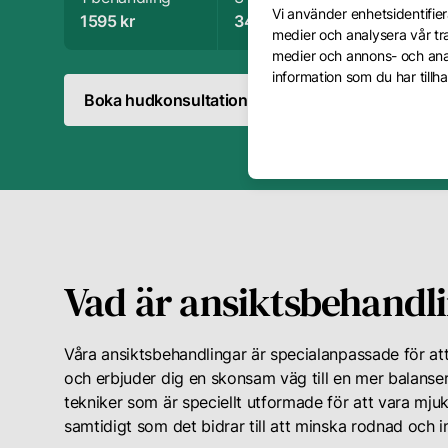
Vi använder enhetsidentifiera
1595 kr
3495 kr
1165 kr per behandlin
medier och analysera vår tra
medier och annons- och ana
information som du har tillha
Boka hudkonsultation
Boka behandling
Vad är ansiktsbehandli
Våra ansiktsbehandlingar är specialanpassade för att
och erbjuder dig en skonsam väg till en mer balans
tekniker som är speciellt utformade för att vara mjuk
samtidigt som det bidrar till att minska rodnad och 