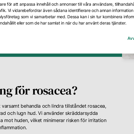
re för att anpassa innehåll och annonser till våra användare, tillhandahål
4995 kr
g
999 kr per behandling
fik. Vi vidarebefordrar även sådana identifierare och annan information f
lysföretag som vi samarbetar med. Dessa kan i sin tur kombinera info
ndahållit eller som de har samlat in när du har använt deras tjänster.
Av
ng för rosacea?
 varsamt behandla och lindra tillståndet rosacea,
erad och lugn hud. Vi använder skräddarsydda
a mot huden, vilket minimerar risken för irritation
inflammation.