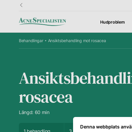
Hudproblem
Behandlingar
Ansiktsbehandling mot rosacea
Information
Kundtjänst
Fö
Resultat
Kontakt
Om
Ansiktsbehandl
Hudguide
Frågor &
Vå
Svar
rosacea
Ordlista
Vå
Presentkort
hu
Priser
Avbokning
Din
Längd: 60 min
Denna webbplats anvä
1 behandling
3 behandlingar