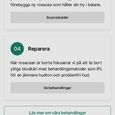
till
rosacea
baserat
förebygga ny rosacea som håller din hy i balans.
primärt
inflammation
påverkar
på
påverkar
och
individer
deras
Se produkter
ansiktet,
rodnad
på
unika
kan
i
olika
behov
det
huden.
sätt.
och
i
Trots
Vi
livsstil.
vissa
att
arbetar
0
4
Reparera
fall
det
för
Minimera
sprida
finns
att
sig
flera
När rosacean är borta fokuserar vi på att ta bort
skapa
till
tänkbara
ytliga blodkärl med behandlingsmetoder som IPL
en
hals,
utlösande
för en jämnare hudton och problemfri hud.
skräddarsydd
bröst,
faktorer,
behandlingsplan
öron
ligger
Se behandlingar
som
och
den
är
till
genetiska
anpassad
och
benägenheten
till
med
för
Läs mer om våra behandlingar
din