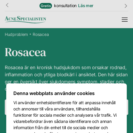
konsultation
Läs mer
Studentrabatt
Läs 
Gratis
20%
Hudproblem
Rosacea
Rosacea
Information
Resultat
Rosacea är en kronisk hudsjukdom som orsakar rodnad,
inflammation och ytliga blodkärl i ansiktet. Den här sidan
Hudguide
ger en översikt över sjukdomens symptom, stadier och
de utlösande faktorer som kan förvärra tillståndet.
Ordlista
Denna webbplats använder cookies
Vi använder enhetsidentifierare för att anpassa innehåll
Priser
Boka konsultation
Boka behandling
och annonser till våra användare, tillhandahålla
Kundtjänst
funktioner för sociala medier och analysera vår trafik. Vi
vidarebefordrar även sådana identifierare och annan
4.8
30+ års
200 000+
Kontakt
information från din enhet till de sociala medier och
Trustpilot
erfarenhet
problemfria