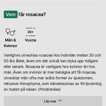
synliga
Människor
blodkärl;
med
papulopustulös
Vem
får rosacea?
rosacea
rosacea
har
(PPR),
dessutom
som
ofta
visar
en
Män &
Vuxna
upp
högre
Kvinnor
rodnad,
koncentration
svullnad
Vanligtvis utvecklas rosacea hos individer mellan 30 och
av
och
50 års ålder, även om det också kan dyka upp tidigare
en
akne-
eller senare. Rosacea är vanligare hos kvinnor än hos
typ
liknande
män. Även om kvinnor är mer benägna att få rosacea,
av
utbrott;
utvecklar män ofta mer svåra former av sjukdomen,
hårsäckskvalster,
phymatous
inklusive rhinophyma, som kännetecknas av förtjockning
kallad
rosacea,
av huden på näsan. (Potatisnäsa)
demodex,
som
än
leder
de
Läs mer
till