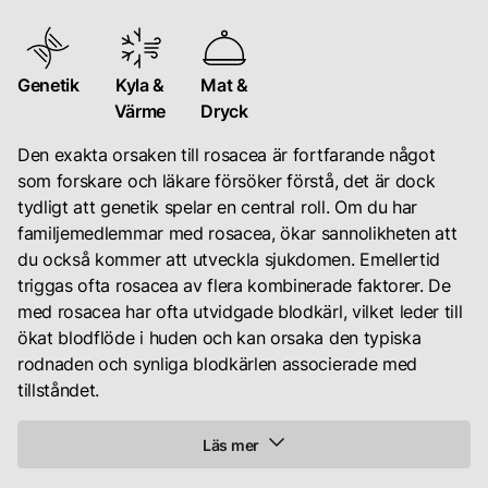
Till inloggning
av
rosacea
som
Genetik
Kyla &
Mat &
varierar
Värme
Dryck
i
Den exakta orsaken till rosacea är fortfarande något
symtom
som forskare och läkare försöker förstå, det är dock
och
tydligt att genetik spelar en central roll. Om du har
svårighetsgrad.
familjemedlemmar med rosacea, ökar sannolikheten att
Dessa
du också kommer att utveckla sjukdomen. Emellertid
inkluderar
triggas ofta rosacea av flera kombinerade faktorer. De
erythematotelangiectatic
med rosacea har ofta utvidgade blodkärl, vilket leder till
rosacea
ökat blodflöde i huden och kan orsaka den typiska
(ETR),
rodnaden och synliga blodkärlen associerade med
som
tillståndet.
kännetecknas
av
rodnad
Läs mer
och