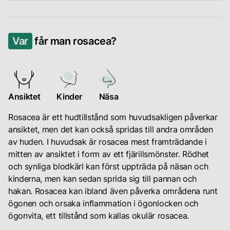
utan
hudförtjockning
rosacea.
Det
och
Dessa
är
en
kvalster
Var
får man rosacea?
också
ojämn
kan
viktigt
hudstruktur;
orsaka
att
och
inflammatoriska
notera
ockulär
reaktioner
att
rosacea,
Ansiktet
Kinder
Näsa
som
personer
som
leder
Rosacea är ett hudtillstånd som huvudsakligen påverkar
med
påverkar
till
ansiktet, men det kan också spridas till andra områden
en
ögonen.
utslag
av huden. I huvudsak är rosacea mest framträdande i
familjehistoria
och
mitten av ansiktet i form av ett fjärillsmönster. Rödhet
av
Varje
andra
och synliga blodkärl kan först uppträda på näsan och
rosacea
variant
hudsymptom.
kinderna, men kan sedan sprida sig till pannan och
eller
av
Hudens
hakan. Rosacea kan ibland även påverka områdena runt
andra
rosacea
skyddsbarriär
ögonen och orsaka inflammation i ögonlocken och
hudsjukdomar,
kräver
kan
ögonvita, ett tillstånd som kallas okulär rosacea.
som
en
också
akne,
unik