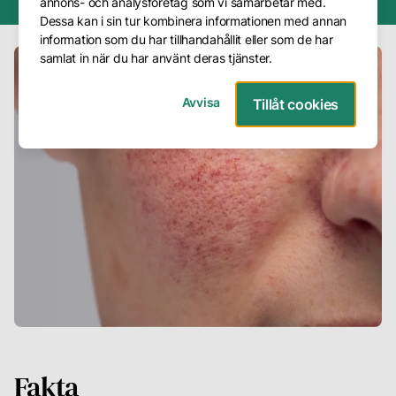
annons- och analysföretag som vi samarbetar med.
Dessa kan i sin tur kombinera informationen med annan
Frågor
information som du har tillhandahållit eller som de har
&
samlat in när du har använt deras tjänster.
Svar
Avvisa
Tillåt cookies
Presentkort
Avbokning
Företag
Om
oss
Vår
metod
Våra
hudterapeuter
Fakta