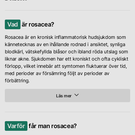
Din
karriär
Vad
är rosacea?
Rosacea är en kronisk inflammatorisk hudsjukdom som
kännetecknas av en ihållande rodnad i ansiktet, synliga
Logga
blodkärl, vätskefyllda blåsor och ibland röda utslag som
in
liknar akne. Sjukdomen har ett kroniskt och ofta cykliskt
för
att
förlopp, vilket innebär att symtomen fluktuerar över tid,
se
med perioder av försämring följt av perioder av
dina
förbättring.
rekomendationer
samt
Läs mer
chatta
med
din
Det
personliga
finns
hudterapeut
Varför
får man rosacea?
fyra
subtyper