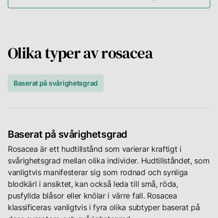
hårbotten.
rosacea
hudtyp,
till
din
Det
grund
livsstil
är
för
och
Olika typer av rosacea
viktigt
sjukdomen
dina
att
och
specifika
påpeka
inget
symtom.
Baserat på svårighetsgrad
att
man
Vi
rosacea
kan
vill
varierar
drabbas
hjälpa
från
av
dig
individ
Baserat på svårighetsgrad
om
att
till
man
Rosacea är ett hudtillstånd som varierar kraftigt i
hantera
individ,
inte
svårighetsgrad mellan olika individer. Hudtillståndet, som
din
och
har
vanligtvis manifesterar sig som rodnad och synliga
rosacea
dess
anlagen.
blodkärl i ansiktet, kan också leda till små, röda,
på
exakta
Men
pusfyllda blåsor eller knölar i värre fall. Rosacea
bästa
plats
varje
klassificeras vanligtvis i fyra olika subtyper baserat på
möjliga
på
individs