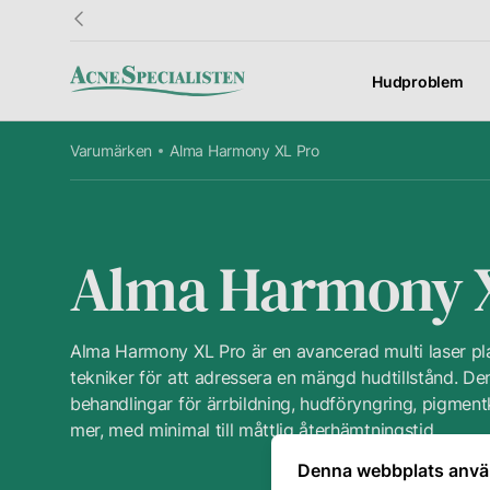
Hudproblem
Varumärken
Alma Harmony XL Pro
Information
Kundtjänst
Fö
Resultat
Kontakt
Om
Alma Harmony 
Hudguide
Frågor &
Vå
Svar
Ordlista
Vå
Alma Harmony XL Pro är en avancerad multi laser pl
Presentkort
hu
tekniker för att adressera en mängd hudtillstånd. D
Priser
behandlingar för ärrbildning, hudföryngring, pigmen
Avbokning
Din
mer, med minimal till måttlig återhämtningstid.
Denna webbplats anvä