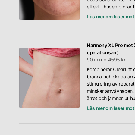
effekt i huden bidrar ti
Läs mer om laser mot
Harmony XL Pro mot ä
operationsärr)
90 min
4595 kr
Kombinerar ClearLift o
bränna och skada ärr
stimulering av repara
minskar ärrvävnaden.
ärret och jämnar ut h
Läs mer om laser mot 