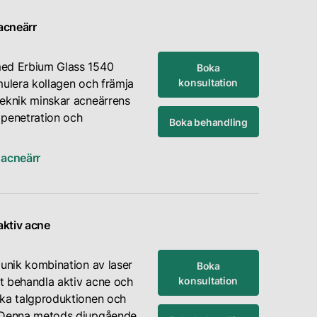
acneärr
med Erbium Glass 1540
Boka
konsultation
mulera kollagen och främja
teknik minskar acneärrens
 penetration och
Boka behandling
 acneärr
ktiv acne
 unik kombination av laser
Boka
konsultation
t behandla aktiv acne och
ska talgproduktionen och
. Denna metods djupgående