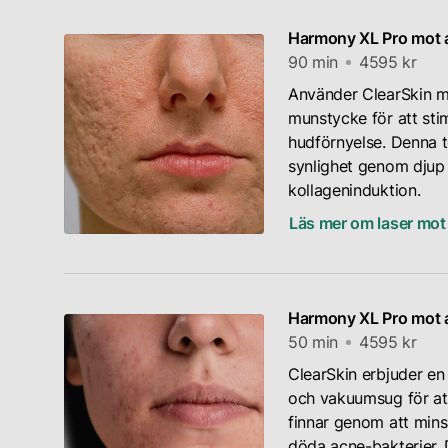
Harmony XL Pro mot 
90 min
4595 kr
Använder ClearSkin 
munstycke för att sti
hudförnyelse. Denna 
synlighet genom djup
kollageninduktion.
Läs mer om laser mot
Harmony XL Pro mot a
50 min
4595 kr
ClearSkin erbjuder en
och vakuumsug för at
finnar genom att min
döda acne-bakterier