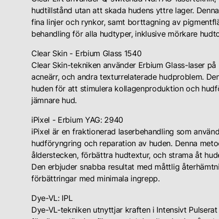
hudtillstånd utan att skada hudens yttre lager. Denna
fina linjer och rynkor, samt borttagning av pigmentfl
behandling för alla hudtyper, inklusive mörkare hudt
Clear Skin - Erbium Glass 1540
Clear Skin-tekniken använder Erbium Glass-laser på 
acneärr, och andra texturrelaterade hudproblem. Denn
huden för att stimulera kollagenproduktion och hudförn
jämnare hud.
iPixel - Erbium YAG: 2940
iPixel är en fraktionerad laserbehandling som anvä
hudföryngring och reparation av huden. Denna metod 
ålderstecken, förbättra hudtextur, och strama åt hud
Den erbjuder snabba resultat med måttlig återhämtni
förbättringar med minimala ingrepp.
Dye-VL: IPL
Dye-VL-tekniken utnyttjar kraften i Intensivt Pulsera