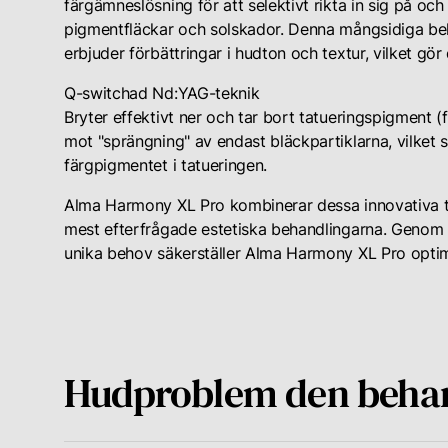
färgämneslösning för att selektivt rikta in sig på oc
pigmentfläckar och solskador. Denna mångsidiga b
erbjuder förbättringar i hudton och textur, vilket gö
Q-switchad Nd:YAG-teknik
Bryter effektivt ner och tar bort tatueringspigment (
mot "sprängning" av endast bläckpartiklarna, vilket se
färgpigmentet i tatueringen.
Alma Harmony XL Pro kombinerar dessa innovativa tek
mest efterfrågade estetiska behandlingarna. Genom a
unika behov säkerställer Alma Harmony XL Pro optimal
Hudproblem den beha