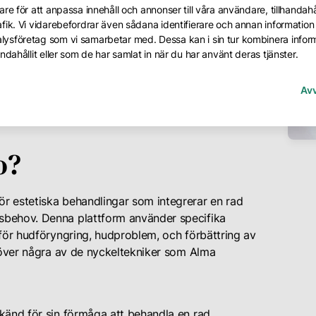
re för att anpassa innehåll och annonser till våra användare, tillhandahål
fik. Vi vidarebefordrar även sådana identifierare och annan information f
lysföretag som vi samarbetar med. Dessa kan i sin tur kombinera info
ndahållit eller som de har samlat in när du har använt deras tjänster.
Av
o?
r estetiska behandlingar som integrerar en rad
sbehov. Denna plattform använder specifika
 för hudföryngring, hudproblem, och förbättring av
t över några av de nyckeltekniker som Alma
känd för sin förmåga att behandla en rad