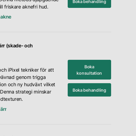
Boka behandling
ll friskare aknefri hud.
 akne
rr (skade- och
Boka
ch iPixel tekniker för att
konsultation
vävnad genom trigga
tion och ny hudväxt vilket
Boka behandling
 Denna strategi minskar
udtexturen.
ärr