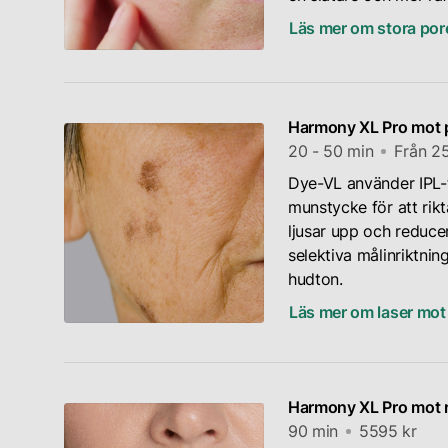
Läs mer om stora por
Harmony XL Pro mot 
20 - 50 min
Från 2
Dye-VL använder IPL-t
munstycke för att rikta
ljusar upp och reduce
selektiva målinriktning
hudton.
Läs mer om laser mot
Harmony XL Pro mot ry
90 min
5595 kr