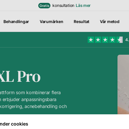
konsultation
Läs mer
Gratis
Behandlingar
Varumärken
Resultat
Vår metod
4
retag
 oss
XL Pro
r metod
Logga in för att se
dina
rekomendationer
ra
attform som kombinerar flera
samt chatta med
dterapeuter
din personliga
en erbjuder anpassningsbara
hudterapeut
tkorrigering, acnebehandling och
 karriär
Till inloggning
nder cookies