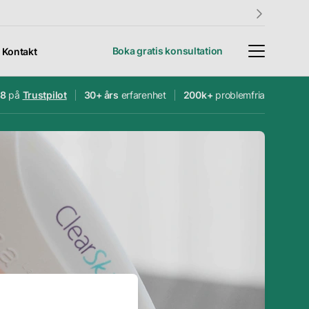
Boka gratis konsultation
Kontakt
.8
på
Trustpilot
30+ års
erfarenhet
200k+
problemfria
4.8
30+ års
200 000+
Trustpilot
erfarenhet
problemfria