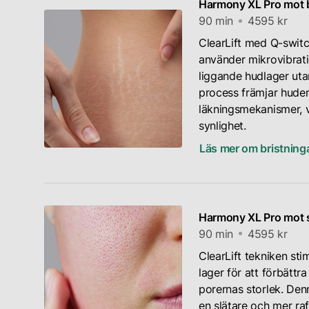
Harmony XL Pro mot b
90 min
4595 kr
ClearLift med Q-swit
använder mikrovibratio
liggande hudlager uta
process främjar huden
läkningsmekanismer, v
synlighet.
Läs mer om bristning
Harmony XL Pro mot s
90 min
4595 kr
ClearLift tekniken st
lager för att förbätt
porernas storlek. Den
en slätare och mer raf