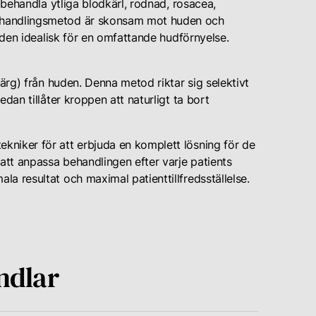
h behandla ytliga blodkärl, rodnad, rosacea,
ehandlingsmetod är skonsam mot huden och
r den idealisk för en omfattande hudförnyelse.
färg) från huden. Denna metod riktar sig selektivt
dan tillåter kroppen att naturligt ta bort
niker för att erbjuda en komplett lösning för de
tt anpassa behandlingen efter varje patients
a resultat och maximal patienttillfredsställelse.
ndlar