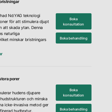
ristningar
chad Nd:YAG teknologi
Boka
ner för att stimulera djupt
konsultation
n att skada ytan. Denna
s naturliga
Boka behandling
ilket minskar bristningars
ar
tora porer
Boka
imulerar hudens djupare
konsultation
ra hudstrukturen och minska
na icke-invasiva metod ger
Boka behandling
finerad hudtextur.