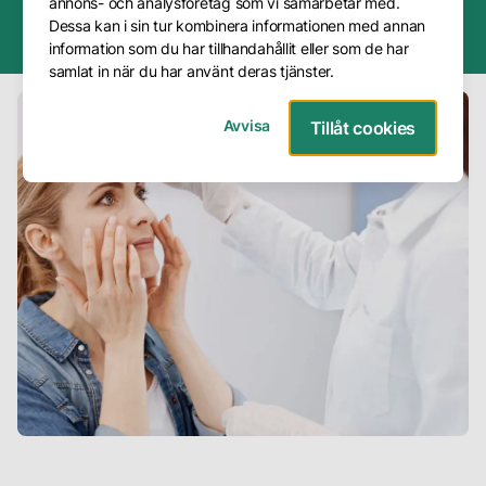
annons- och analysföretag som vi samarbetar med.
4.8
30+ års
200 000+
Dessa kan i sin tur kombinera informationen med annan
Frågor
Trustpilot
erfarenhet
problemfria
information som du har tillhandahållit eller som de har
&
samlat in när du har använt deras tjänster.
Svar
Avvisa
Tillåt cookies
Presentkort
Avbokning
Företag
Om
oss
Vår
metod
Våra
hudterapeuter