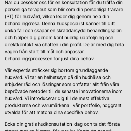
När du besöker oss för en konsultation får du träffa din
Till inloggning
Vid
personliga terapeut som blir som din personliga tränare
uteblivet
(PT) för hudvård, vilken leder dig genom hela din
besök
behandlingsresa. Denna hudspecialist känner till ditt
som
unika fall och skapar en skräddarsydd behandlingsplan
inte
och hjälper dig genom kontinuerlig uppföljning och
avbokas
direktkontakt via chatten i din profil. De är med dig hela
senast
vägen från start till mål och anpassar
24
behandlingsprocessen för just dina behov.
timmar
innan
Vår expertis sträcker sig bortom grundläggande
den
hudvård. Vi tar en helhetssyn på din hudhälsa och
bokade
erbjuder råd och lösningar som omfattar allt från våra
tiden
beprövade metoder till de senaste innovationerna inom
debiterar
hudvård. Vi introducerar dig till de mest effektiva
vi
produkterna och varumärkena i vår portfolio, noggrant
500
utvalda för att matcha dina specifika behov.
kronor.
Boka din gratis hudkonsultation idag och ta det första