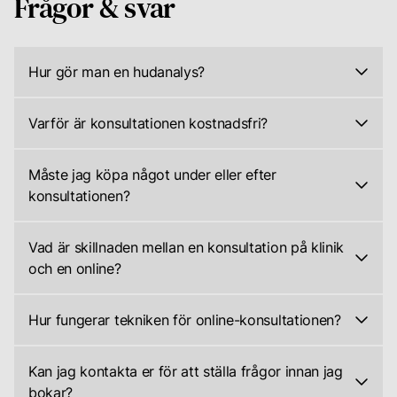
Frågor & svar
Hur gör man en hudanalys?
För
att
Varför är konsultationen kostnadsfri?
göra
Vi
en
erbjuder
Måste jag köpa något under eller efter
hudanalys
gratis
konsultationen?
kan
konsultationer
Absolut
du
för
inte.
välja
Vad är skillnaden mellan en konsultation på klinik
att
Det
mellan
och en online?
göra
finns
att
Det
professionell
inget
besöka
finns
hudvård
Hur fungerar tekniken för online-konsultationen?
köptvång
en
ingen
tillgänglig
Online-
eller
av
skillnad
för
konsultationen
dolda
våra
Kan jag kontakta er för att ställa frågor innan jag
i
alla,
sker
avgifter
kliniker
bokar?
kvaliteten