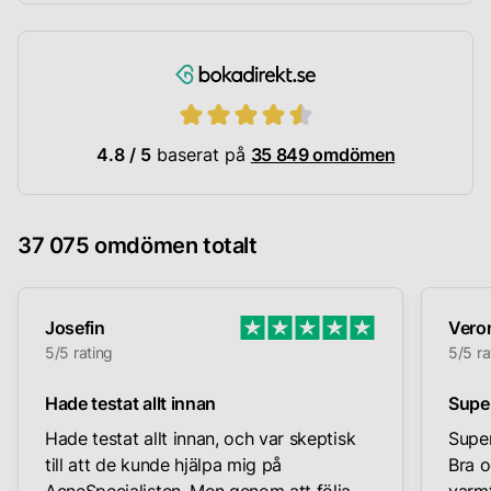
4.8 / 5
baserat på
35 849 omdömen
37 075 omdömen totalt
Josefin
Vero
5/5 rating
5/5 ra
Hade testat allt innan
Supe
Hade testat allt innan, och var skeptisk
Super
till att de kunde hjälpa mig på
Bra o