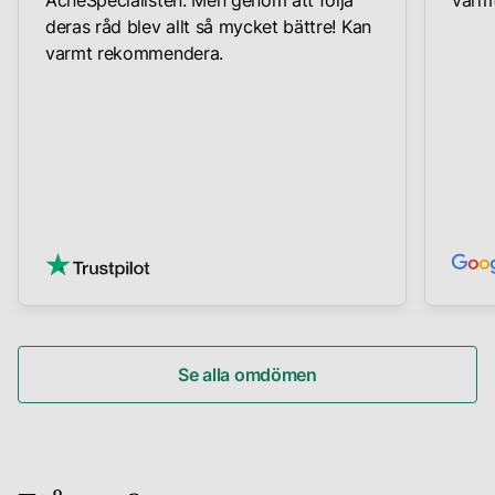
AcneSpecialisten. Men genom att följa
varmt
deras råd blev allt så mycket bättre! Kan
varmt rekommendera.
Se alla omdömen