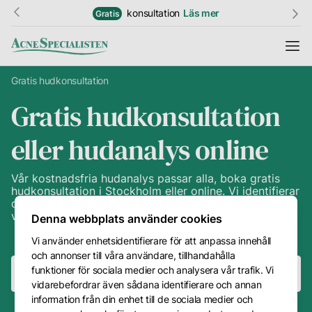
konsultation
Läs mer
Gratis
Gratis hudkonsultation
Gratis hudkonsultation
Information
eller hudanalys online
Resultat
Vår kostnadsfria hudanalys passar alla, boka gratis
Hudguide
hudkonsultation i Stockholm eller online. Vi identifierar
din hudtyp och vilket hudproblem du har med hjälp av
Ordlista
vår hudanalys.
Denna webbplats använder cookies
Vi använder enhetsidentifierare för att anpassa innehåll
Priser
och annonser till våra användare, tillhandahålla
Kundtjänst
funktioner för sociala medier och analysera vår trafik. Vi
Boka klinikbesök
Boka onlinebesök
vidarebefordrar även sådana identifierare och annan
Kontakt
information från din enhet till de sociala medier och