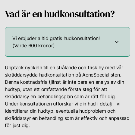
Din
Vad är en hudkonsultation?
karriär
Vi erbjuder alltid gratis hudkonsultation!
(Värde 600 kronor)
Logga
in
för
Våra
att
konsultationer
Upptäck nyckeln till en strålande och frisk hy med vår
se
är
skräddarsydda hudkonsultation på AcneSpecialisten.
dina
gratis
Denna kostnadsfria tjänst är inte bara en analys av din
rekomendationer
om
hudtyp, utan ett omfattande första steg för att
samt
man
skräddarsy en behandlingsplan som är rätt för dig.
chatta
kommer
Under konsultationen utforskar vi din hud i detalj - vi
med
din
på
identifierar din hudtyp, eventuella hudproblem och
personliga
det
skräddarsyr en behandling som är effektiv och anpassad
hudterapeut
bokade
för just dig.
besöket.