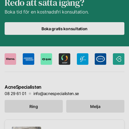
Redo att sätta igång?
Boka tid för en kostnadsfri konsultation.
Boka gratis konsultation
AcneSpecialisten
08 29 61 01
info@acnespecialisten.se
Ring
Melja