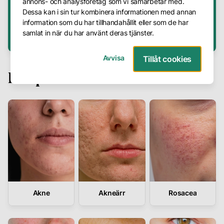
annons- och analysföretag som vi samarbetar med.
4,8
30+
200k+
Dessa kan i sin tur kombinera informationen med annan
Frågor
information som du har tillhandahållit eller som de har
&
samlat in när du har använt deras tjänster.
På Trustpilot
Års erfarenhet
Problemfria
Svar
Avvisa
Tillåt cookies
Presentkort
Hudproblem
Avbokning
Företag
Om
oss
Vår
metod
Akne
Akneärr
Rosacea
Våra
hudterapeuter