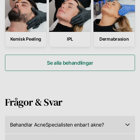
Kemisk Peeling
IPL
Dermabrasion
Se alla behandlingar
Frågor & Svar
Behandlar AcneSpecialisten enbart akne?
Nej,
vår