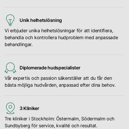
med
på
kostnadsfri
ge
olika
kliniken,
konsultation
dig
hudproblem.
kan
direkt
Unik helhetslösning
råd
det
via
och
vara
Vi erbjuder unika helhetslösningar för att identifiera,
vår
vägledning.
värt
behandla och kontrollera hudproblem med anpassade
bokningssida
resan
behandlingar.
där
för
våra
att
hudspecialister
få
kan
Diplomerade hudspecialister
den
svara
rätta
Vår expertis och passion säkerställer att du får den
på
behandlingen
bästa möjliga hudvården, anpassad efter dina behov.
alla
efter
dina
en
frågor.
initial
3 Kliniker
onlinekonsultation.
Tre kliniker i Stockholm: Östermalm, Södermalm och
Sundbyberg för service, kvalité och resultat.