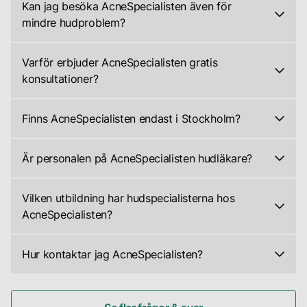
Kan jag besöka AcneSpecialisten även för
expertis
mindre hudproblem?
sträcker
Absolut,
sig
vi
Varför erbjuder AcneSpecialisten gratis
bortom
välkomnar
konsultationer?
behandling
alla,
Vi
av
oavsett
erbjuder
enbart
Finns AcneSpecialisten endast i Stockholm?
hur
gratis
akne.
Just
litet
konsultationer
Vi
nu
eller
Är personalen på AcneSpecialisten hudläkare?
för
hanterar
har
stort
Vi
att
en
vi
ditt
är
ge
bred
Vilken utbildning har hudspecialisterna hos
enbart
hudproblem
professionella
dig
variation
AcneSpecialisten?
fysiska
är.
hudspecialister,
en
av
Alla
kliniker
Även
inte
djupare
hudproblem,
våra
i
en
Hur kontaktar jag AcneSpecialisten?
hudläkare.
förståelse
inklusive
hudspecialister
Stockholm.
enstaka
Det
Vår
för
akne,
har
Men
finne
finns
personal
din
rosacea,
genomgått
oavsett
är
flera
har