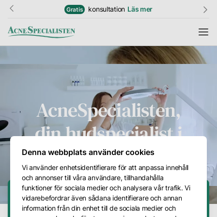
konsultation
Läs mer
Studentrabatt
Läs me
Gratis
20%
Information
AcneSpecialisten,
Resultat
din hudspecialist i
Hudguide
Stockholm och Online
Ordlista
Denna webbplats använder cookies
Vi använder enhetsidentifierare för att anpassa innehåll
Priser
och annonser till våra användare, tillhandahålla
Kundtjänst
funktioner för sociala medier och analysera vår trafik. Vi
vidarebefordrar även sådana identifierare och annan
Gratis Hudkonsultation
Kontakt
information från din enhet till de sociala medier och