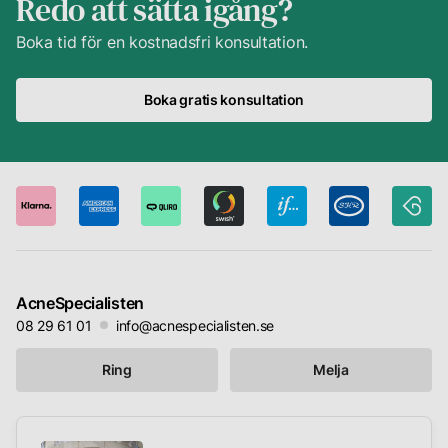
Redo att sätta igång?
Boka tid för en kostnadsfri konsultation.
Boka gratis konsultation
AcneSpecialisten
08 29 61 01
info@acnespecialisten.se
Ring
Melja