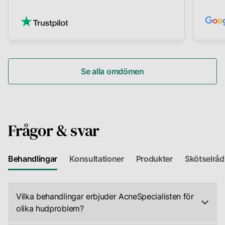
Se alla omdömen
Frågor & svar
Behandlingar
Konsultationer
Produkter
Skötselråd
Vilka behandlingar erbjuder AcneSpecialisten för
olika hudproblem?
På