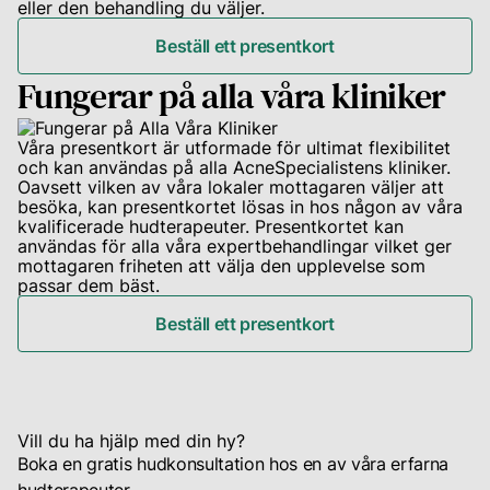
eller den behandling du väljer.
Din
karriär
Beställ ett presentkort
Fungerar på alla våra kliniker
Våra presentkort är utformade för ultimat flexibilitet
och kan användas på alla AcneSpecialistens kliniker.
Logga
Oavsett vilken av våra lokaler mottagaren väljer att
in
besöka, kan presentkortet lösas in hos någon av våra
för
kvalificerade hudterapeuter. Presentkortet kan
att
användas för alla våra expertbehandlingar vilket ger
se
mottagaren friheten att välja den upplevelse som
passar dem bäst.
dina
rekomendationer
Beställ ett presentkort
samt
chatta
med
din
personliga
Vill du ha hjälp med din hy?
hudterapeut
Boka en gratis hudkonsultation hos en av våra erfarna