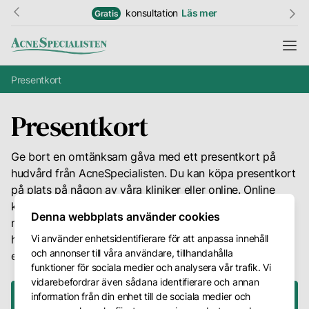
konsultation
Läs mer
Gratis
Presentkort
Information
Presentkort
Resultat
Ge bort en omtänksam gåva med ett presentkort på
hudvård från AcneSpecialisten. Du kan köpa presentkort
Hudguide
på plats på någon av våra kliniker eller online. Online
köper du enkelt via Bokadirekt genom att klicka på din
Ordlista
Denna webbplats använder cookies
närmaste klinik nedan. Vill du få presentkortet fysiskt
Vi använder enhetsidentifierare för att anpassa innehåll
hemskickat hör du av dig till vår
, så skickar vi
kundtjänst
Priser
och annonser till våra användare, tillhandahålla
ett presentkort med valt belopp eller behandling.
Kundtjänst
funktioner för sociala medier och analysera vår trafik. Vi
vidarebefordrar även sådana identifierare och annan
Kontakt
information från din enhet till de sociala medier och
Köp ett presentkort