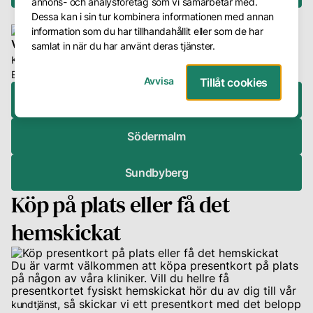
annons- och analysföretag som vi samarbetar med.
Dessa kan i sin tur kombinera informationen med annan
Frågor
information som du har tillhandahållit eller som de har
&
Välj klinik
samlat in när du har använt deras tjänster.
Svar
Klicka på din närmaste klinik för att köpa presentkortet via
Bokadirekt.
Avvisa
Tillåt cookies
Presentkort
Östermalm
Avbokning
Företag
Södermalm
Om
Sundbyberg
oss
Köp på plats eller få det
Vår
hemskickat
metod
Du är varmt välkommen att köpa presentkort på plats
Våra
på någon av våra kliniker. Vill du hellre få
hudterapeuter
presentkortet fysiskt hemskickat hör du av dig till vår
, så skickar vi ett presentkort med det belopp
kundtjänst