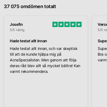
37 075 omdömen totalt
Josefin
Vero
5/5 rating
5/5 ra
Hade testat allt innan
Supe
Hade testat allt innan, och var skeptisk
Super
till att de kunde hjälpa mig på
Bra o
AcneSpecialisten. Men genom att följa
varmt
deras råd blev allt så mycket bättre! Kan
varmt rekommendera.