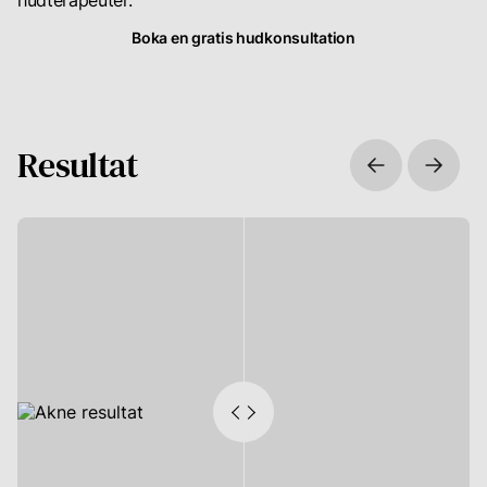
hudterapeuter.
Till inloggning
Boka en gratis hudkonsultation
Resultat