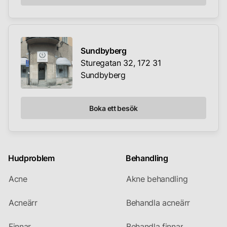
Sundbyberg
Sturegatan 32, 172 31
Sundbyberg
Boka ett besök
Hudproblem
Behandling
Acne
Akne behandling
Acneärr
Behandla acneärr
Finnar
Behandla finnar