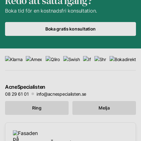
Redo att sätta igång?
Boka tid för en kostnadsfri konsultation.
Boka gratis konsultation
AcneSpecialisten
08 29 61 01
info@acnespecialisten.se
Ring
Melja