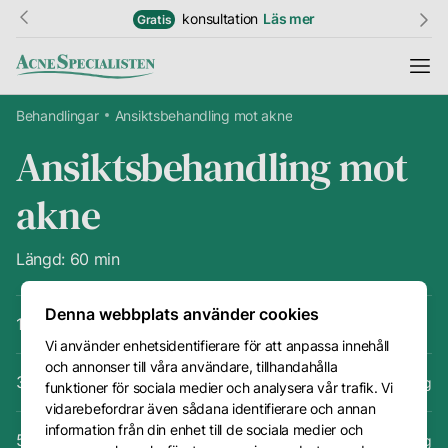
konsultation
Läs mer
Gratis
Behandlingar
Ansiktsbehandling mot akne
Ansiktsbehandling mot
Information
akne
Resultat
Hudguide
Längd: 60 min
Ordlista
Denna webbplats använder cookies
1 behandling
1595 kr
Vi använder enhetsidentifierare för att anpassa innehåll
Priser
och annonser till våra användare, tillhandahålla
Kundtjänst
3 behandlingar
3495 kr
1165 kr per behandling
funktioner för sociala medier och analysera vår trafik. Vi
vidarebefordrar även sådana identifierare och annan
Kontakt
information från din enhet till de sociala medier och
5 behandlingar
4995 kr
999 kr per behandling