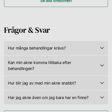
Se alla omdömen
Frågor & Svar
Hur många behandlingar krävs?
Antalet
behandlingar
varierar
Kan min akne komma tillbaka efter
beroende
behandlingen?
på
Under
hudens
behandlingen
skick
stimuleras
Hur blir jag av med min akne snabbt?
och
huden
Även
hur
vilket
om
den
gör
det
Har jag akne även om jag bara har en finne?
reagerar
att
finns
på
Ja,
underliggande
behandlingar
behandlingen.
det
finnar
som
De
är