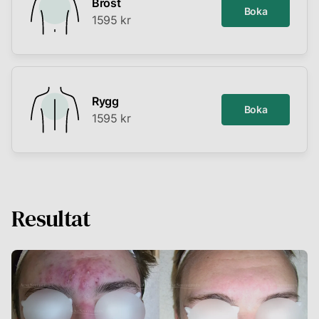
Bröst
Boka
1595 kr
Rygg
Boka
1595 kr
Resultat