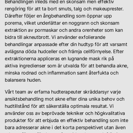
Behandlingen inleds med en skonsam men effektiv
Till inloggning
rengöring för att ta bort smuts, talg och makeuprester.
Därefter följer en ångbehandling som öppnar upp
porerna, vilket underlättar en noggrann och skonsam
extraktion av pormaskar och andra orenheter som kan
bidra till akneutbrott. Vi använder exfolierande
behandlingar anpassade efter din hudtyp för att varsamt
avlägsna döda hudceller och främja cellförnyelse. Efter
extraktionerna appliceras en lugnande mask rik på
aktiva ingredienser som är utvalda för att behandla akne,
minska rodnad och inflammation samt återfukta och
balansera huden.
Vårt team av erfarna hudterapeuter skräddarsyr varje
ansiktsbehandling mot akne efter dina unika behov och
hudtillstånd för att säkerställa optimala resultat. Vi
använder oss av beprövade tekniker och högkvalitativa
produkter för att erbjuda en effektiv behandling som inte
bara adresserar akne i det korta perspektivet utan även