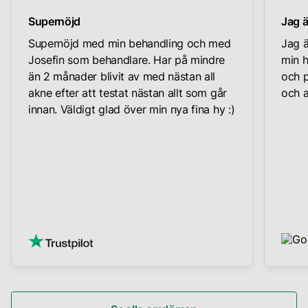
Supernöjd
Jag ä
Supernöjd med min behandling och med
Jag ä
Josefin som behandlare. Har på mindre
min h
än 2 månader blivit av med nästan all
och p
akne efter att testat nästan allt som går
och a
innan. Väldigt glad över min nya fina hy :)