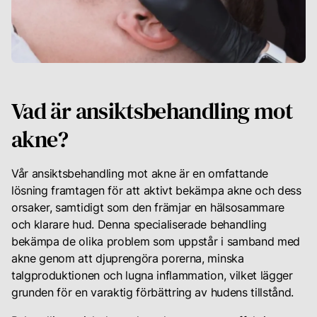
Din
karriär
Vad är ansiktsbehandling mot
Logga
in
akne?
för
att
se
Vår ansiktsbehandling mot akne är en omfattande
dina
lösning framtagen för att aktivt bekämpa akne och dess
rekomendationer
orsaker, samtidigt som den främjar en hälsosammare
samt
och klarare hud. Denna specialiserade behandling
chatta
bekämpa de olika problem som uppstår i samband med
med
akne genom att djuprengöra porerna, minska
din
personliga
talgproduktionen och lugna inflammation, vilket lägger
hudterapeut
grunden för en varaktig förbättring av hudens tillstånd.