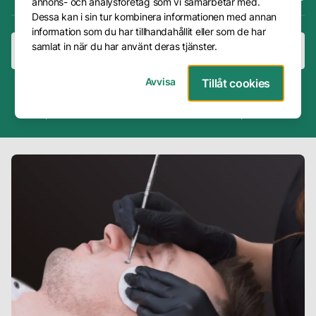
annons- och analysföretag som vi samarbetar med.
Dessa kan i sin tur kombinera informationen med annan
Frågor
information som du har tillhandahållit eller som de har
&
samlat in när du har använt deras tjänster.
Boka hudkonsultation
Boka behandling
Svar
Avvisa
Tillåt cookies
Presentkort
4.8
30+ års
200 000+
Trustpilot
erfarenhet
problemfria
Avbokning
Företag
Om
oss
Vår
metod
Våra
hudterapeuter