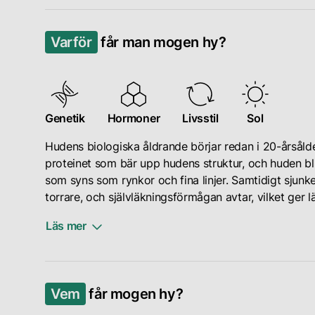
Med
tiden
Varför
får man mogen hy?
kan
också
hudens
porer
bli
Genetik
Hormoner
Livsstil
Sol
mer
Hudens biologiska åldrande börjar redan i 20-årsåld
framträdande,
proteinet som bär upp hudens struktur, och huden bli
särskilt
som syns som rynkor och fina linjer. Samtidigt sjunke
om
torrare, och självläkningsförmågan avtar, vilket ger 
de
tidigare
Läs mer
varit
blockerade
Hormonella
av
förändringar
talg
Vem
får mogen hy?
spelar
och
också