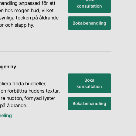
andling anpassad för att
konsultation
n hos mogen hud, vilket
 synliga tecken på åldrande
Boka behandling
kor och slapp hy.
ogen hy
Boka
liera döda hudceller,
konsultation
ch förbättra hudens textur.
are hudton, förnyad lyster
Boka behandling
på åldrande.
eling