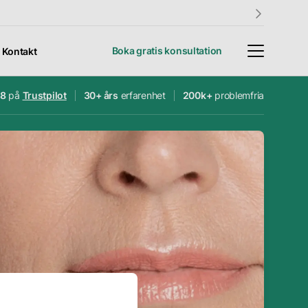
Boka gratis konsultation
Kontakt
.8
på
Trustpilot
30+ års
erfarenhet
200k+
problemfria
4.8
30+ års
200 000+
Trustpilot
erfarenhet
problemfria