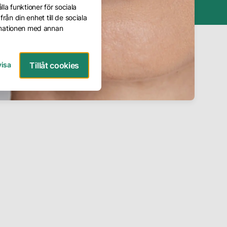
la funktioner för sociala
rån din enhet till de sociala
rmationen med annan
ven kallat
Åldrande hy
Ålderstecken
visa
Tillåt cookies
Boka konsultation
Boka behandling