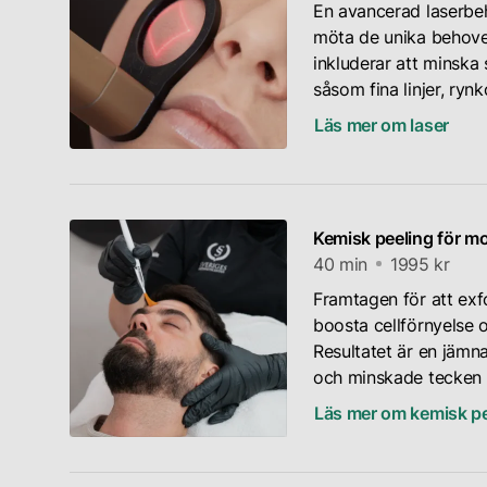
på
märka
rök,
hudens
En avancerad laserbeh
kroppen
tecken
kan
förmåga
möta de unika behove
generellt
på
också
att
inkluderar att minska
förlora
åldrande
påskynda
producera
såsom fina linjer, ryn
sin
hy
hudens
kollagen
Läs mer om laser
fasthet
tidigare
åldrande.
och
och
än
Rökning,
bevara
smidighet
de
särskilt,
fukt.
över
som
kan
Denna
tid.
Kemisk peeling för m
undviker
minska
hormonella
Områden
40 min
1995 kr
solen.
blodflödet
förändring
som
Samspelet
till
kan
Framtagen för att exfo
armar,
mellan
huden,
leda
boosta cellförnyelse o
ben
solskador
vilket
till
Resultatet är en jämn
och
och
påskyndar
en
och minskade tecken 
buk
genetik
åldrandet.
ökad
Läs mer om kemisk pe
kan
kan
torrhet
visa
förstärka
Våra
och
tecken
åldrandet
livsstilsval
en