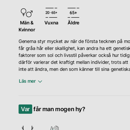
döda
en
hudceller.
betydande
Även
roll.
om
Män &
Vuxna
Äldre
När
oljeproduktionen
Kvinnor
vi
kan
Generna styr mycket av när de första tecknen på mog
åldras
minska
får gråa hår eller skallighet, kan andra ha ett genetisk
minskar
med
faktorer som sol och livsstil påverkar också hur tidi
nivåerna
åldern,
därför varierar det kraftigt mellan individer, trots at
av
kan
inte att ändra, men den som känner till sina genetis
vissa
detta
hormoner,
paradoxalt
Läs mer
såsom
nog
östrogen,
leda
Hudtyp
vilket
till
kan
kan
både
Var
får man mogen hy?
också
påverka
torrhet
påverka
hudens
och
hur
tjocklek,
förstorade