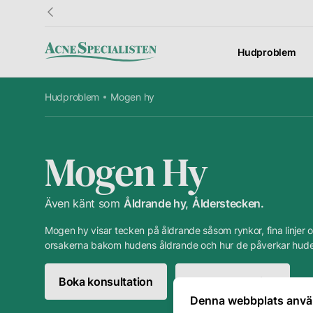
Hudproblem
Hudproblem
Mogen hy
Information
Kundtjänst
Fö
Resultat
Kontakt
Om
Mogen Hy
Hudguide
Frågor &
Vå
Svar
Även känt som
Åldrande hy
Ålderstecken
Ordlista
Vå
Mogen hy visar tecken på åldrande såsom rynkor, fina linjer o
Presentkort
hu
orsakerna bakom hudens åldrande och hur de påverkar hude
Priser
Avbokning
Din
Boka konsultation
Boka behandling
Denna webbplats anvä