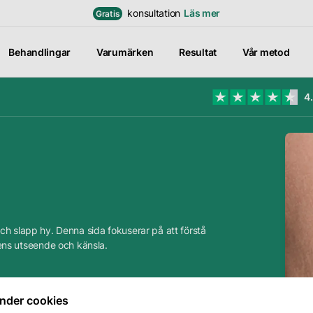
konsultation
Läs mer
Gratis
Behandlingar
Varumärken
Resultat
Vår metod
4
retag
 oss
r metod
Logga in för att se
dina
rekomendationer
ra
samt chatta med
ch slapp hy. Denna sida fokuserar på att förstå
dterapeuter
din personliga
ns utseende och känsla.
hudterapeut
 karriär
Till inloggning
nder cookies