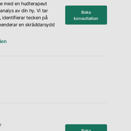
öte med en hudterapeut
nalys av din hy. Vi tar
Boka
, identifierar tecken på
konsultation
menderar en skräddarsydd
ion
r
Boka