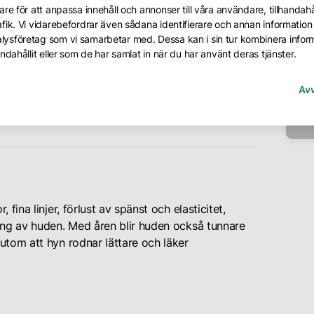
re för att anpassa innehåll och annonser till våra användare, tillhandahål
fik. Vi vidarebefordrar även sådana identifierare och annan information f
lysföretag som vi samarbetar med. Dessa kan i sin tur kombinera info
Ä
ndahållit eller som de har samlat in när du har använt deras tjänster.
Av
fina linjer, förlust av spänst och elasticitet,
ing av huden. Med åren blir huden också tunnare
utom att hyn rodnar lättare och läker