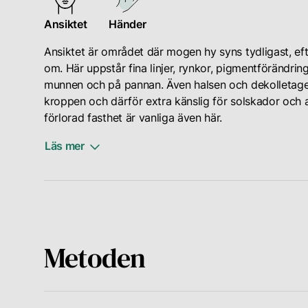
och
fuktighetsnivå
porer
när
och
på
Ansiktet
Händer
tecknen
elasticitet.
grund
Ansiktet är området där mogen hy syns tydligast, ef
på
Denna
av
om. Här uppstår fina linjer, rynkor, pigmentförändring
mogen
hormonella
en
munnen och på pannan. Även halsen och dekolletaget
hy
förändring
ansamling
kroppen och därför extra känslig för solskador och an
uppträder.
kan
i
förlorad fasthet är vanliga även här.
Till
leda
porerna.
exempel
till
Hudens
Läs mer
tenderar
en
yttre
personer
förlust
barriär
Händerna
med
av
kan
är
ljusare
hudens
också
ytterligare
hudtoner
fyllighet
försvagas,
ett
att
samt
vilket
Metoden
område
visa
en
gör
där
tecken
ökning
den
mogen
på
av
mer
hy
åldrande
torrhet
sårbar