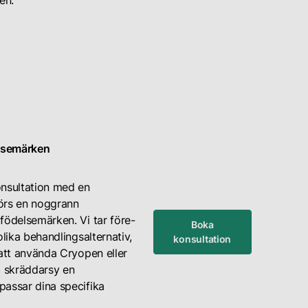
en.
elsemärken
onsultation med en
örs en noggrann
födelsemärken. Vi tar före-
Boka
olika behandlingsalternativ,
konsultation
 att använda Cryopen eller
t skräddarsy en
assar dina specifika