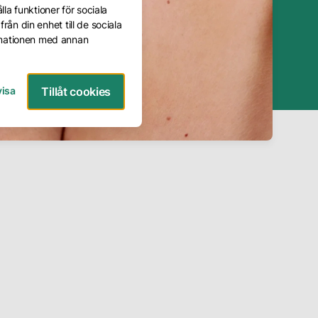
ven kallat
la funktioner för sociala
everfläckar
rån din enhet till de sociala
rmationen med annan
visa
Tillåt cookies
Boka konsultation
Boka behandling