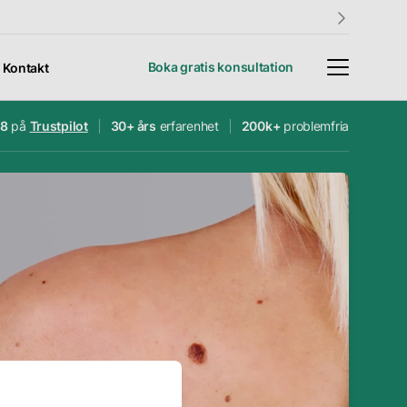
Boka gratis konsultation
Kontakt
.8
på
Trustpilot
30+ års
erfarenhet
200k+
problemfria
4.8
30+ års
200 000+
Trustpilot
erfarenhet
problemfria