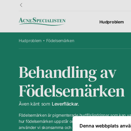
Hudproblem
Hudproblem
Födelsemärken
Information
Kundtjänst
Fö
Resultat
Kontakt
Om
Behandling av
Hudguide
Frågor &
Vå
Födelsemärken
Svar
Ordlista
Vå
Presentkort
hu
Även känt som
Leverfläckar
Priser
Avbokning
Din
Födelsemärken är pigmenterade hudförändringar som kan varie
hur födelsemärken uppstår och de mest effektiva metoderna 
Denna webbplats anvä
använder vi skonsamma och avancerade tekniker för att säkert