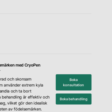
semärken med CryoPen
r
erad och skonsam
Boka
m använder extrem kyla
konsultation
handla och ta bort
behandling är effektiv och
Boka behandling
g, vilket gör den idealisk
heten av födelsemärken.