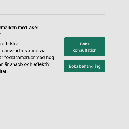
emärken med laser
r
 effektiv
Boka
konsultation
m använder värme via
lar födelsemärkenmed hög
en är snabb och effektiv
Boka behandling
tat.