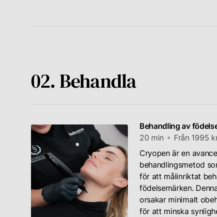
02. Behandla
Behandling av födel
20 min
Från 1995 k
Cryopen är en avanc
behandlingsmetod so
för att målinriktat be
födelsemärken. Denna 
orsakar minimalt obeha
för att minska synlig