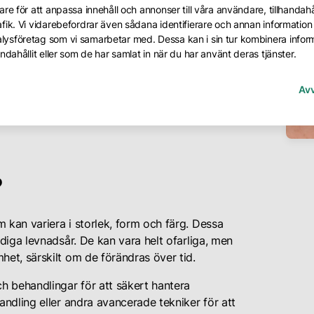
Ä
re för att anpassa innehåll och annonser till våra användare, tillhandahål
L
fik. Vi vidarebefordrar även sådana identifierare och annan information f
lysföretag som vi samarbetar med. Dessa kan i sin tur kombinera info
ndahållit eller som de har samlat in när du har använt deras tjänster.
Av
?
kan variera i storlek, form och färg. Dessa
iga levnadsår. De kan vara helt ofarliga, men
et, särskilt om de förändras över tid.
h behandlingar för att säkert hantera
ndling eller andra avancerade tekniker för att