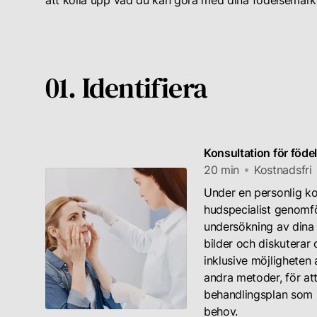
att kolla upp vad du kan göra med dina födelsemärk
01. Identifiera
Konsultation för föd
20 min
Kostnadsfri
Under en personlig k
hudspecialist genomf
undersökning av dina 
bilder och diskuterar 
inklusive möjligheten
andra metoder, för at
behandlingsplan som p
behov.