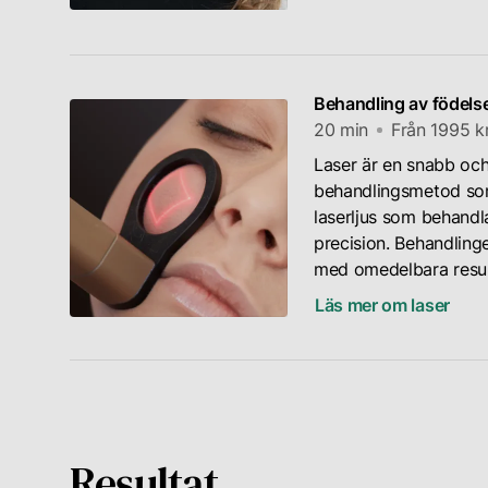
Behandling av födels
20 min
Från 1995 k
Laser är en snabb och
behandlingsmetod so
laserljus som behand
precision. Behandling
med omedelbara resul
Läs mer om laser
Resultat