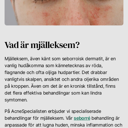
Din
karriär
Vad är mjälleksem?
Logga
in
för
Mjälleksem, även känt som seborroisk dermatit, är en
att
vanlig hudåkomma som kännetecknas av röda,
se
flagnande och ofta oljiga hudpartier. Det drabbar
dina
vanligtvis skalpen, ansiktet och andra oljerika områden
rekomendationer
på kroppen. Även om det är en kronisk tillstånd, finns
samt
chatta
det flera effektiva behandlingar som kan lindra
med
symtomen.
din
personliga
På AcneSpecialisten erbjuder vi specialiserade
hudterapeut
behandlingar för mjälleksem. Vår
seborré
behandling är
anpassade för att lugna huden, minska inflammation och