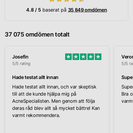
4.8 / 5
baserat på
35 849 omdömen
37 075 omdömen totalt
Josefin
Vero
5/5 rating
5/5 ra
Hade testat allt innan
Supe
Hade testat allt innan, och var skeptisk
Super
till att de kunde hjälpa mig på
Bra o
AcneSpecialisten. Men genom att följa
varmt
deras råd blev allt så mycket bättre! Kan
varmt rekommendera.