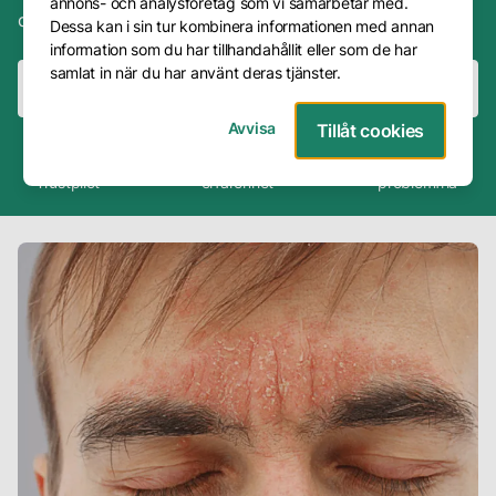
annons- och analysföretag som vi samarbetar med.
din behandlingsprocess.
Dessa kan i sin tur kombinera informationen med annan
Frågor
information som du har tillhandahållit eller som de har
&
samlat in när du har använt deras tjänster.
Svar
Boka konsultation
Boka behandling
Avvisa
Tillåt cookies
Presentkort
4.8
30+ års
200 000+
Trustpilot
erfarenhet
problemfria
Avbokning
Företag
Om
oss
Vår
metod
Våra
hudterapeuter