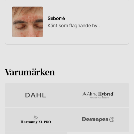
mest
effektiva
och
skonsamma
Seborré
behandlingen.
Känt som
flagnande hy
Varumärken