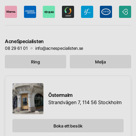
AcneSpecialisten
08 29 61 01
info@acnespecialisten.se
Ring
Melja
Östermalm
Strandvägen 7, 114 56 Stockholm
Boka ett besök