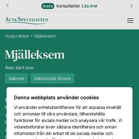
konsultation
Läs mer
Gratis
Hudproblem
Mjälleksem
Mjälleksem
Information
Resultat
Även känt som
Seborre
Seborroiskt Eksem
Hudguide
Ordlista
Denna webbplats använder cookies
Mjälleksem i ansiktet, framförallt i ögonbrynen och i
hårfästet är ett vanligt hudproblem. I den här sektionen
Vi använder enhetsidentifierare för att anpassa innehåll
Priser
och annonser till våra användare, tillhandahålla
utforskar vi vad mjälleksem är, varför det uppstår och
Kundtjänst
funktioner för sociala medier och analysera vår trafik. Vi
hur AcneSpecialisten kan hjälpa dig med behandling. Vi
vidarebefordrar även sådana identifierare och annan
diskuterar orsakerna till mjälleksem, hur det skiljer sig
Kontakt
information från din enhet till de sociala medier och
från andra hudtillstånd och hur vi kan stödja dig genom