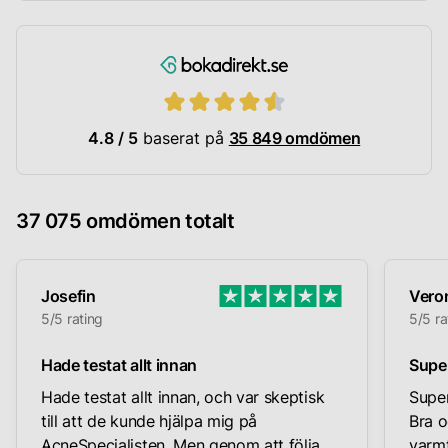
4.8 / 5
baserat på
35 849 omdömen
37 075 omdömen totalt
Josefin
Vero
5/5 rating
5/5 ra
Hade testat allt innan
Supe
Hade testat allt innan, och var skeptisk
Super
till att de kunde hjälpa mig på
Bra o
AcneSpecialisten. Men genom att följa
varmt