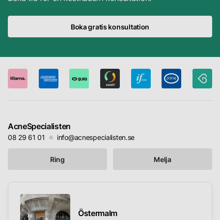
Boka gratis konsultation
AcneSpecialisten
08 29 61 01
info@acnespecialisten.se
Ring
Melja
Östermalm