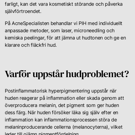
Till inloggning
farligt, kan det vara kosmetiskt störande och påverka
självförtroendet.
På AcneSpecialisten behandlar vi PIH med individuellt
anpassade metoder, som laser, microneedling och
kemiska peelingar, för att jämna ut hudtonen och ge en
klarare och fläckfri hud.
Varför uppstår hudproblemet?
Postinflammatorisk hyperpigmentering uppstår när
huden reagerar på inflammation eller skada genom att
överproducera melanin, det pigment som ger huden
dess färg. När huden försöker läka sig själv efter en
inflammation kan inflammationsprocessen störa de
melaninproducerande cellerna (melanocyterna), vilket
leder till ojämn pigmentfördelning.