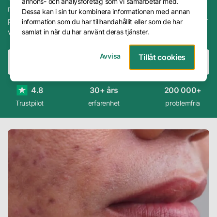
annons- och analysföretag som vi samarbetar med.
med rätt behandling kan vi reducera och ta bort
Dessa kan i sin tur kombinera informationen med annan
Frågor
problemet. Här hittar du mer information om PIH och hur
information som du har tillhandahållit eller som de har
&
vi effektivt kan hjäpla dig.
samlat in när du har använt deras tjänster.
Svar
Avvisa
Tillåt cookies
Presentkort
Boka konsultation
Boka behandling
Avbokning
4.8
30+ års
200 000+
Företag
Trustpilot
erfarenhet
problemfria
Om
oss
Vår
metod
Våra
hudterapeuter