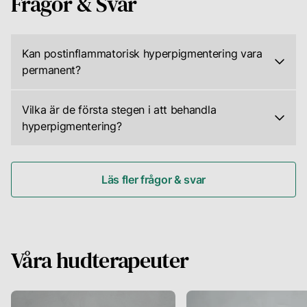
Frågor & Svar
Kan postinflammatorisk hyperpigmentering vara
permanent?
Postinflammatorisk
hyperpigmentering
(PIH)
Vilka är de första stegen i att behandla
är
hyperpigmentering?
vanligtvis
Det
inte
första
permanent.
steget
Med
i
Läs fler frågor & svar
rätt
att
behandling
behandla
och
postinflammatorisk
hudvårdsrutiner
hyperpigmentering
kan
(PIH)
de
är
Våra hudterapeuter
mörka
att
fläckarna
boka
blekna
en
över
konsultation
tid.