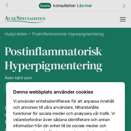
konsultation
Läs mer
Gratis
Hudproblem
Postinflammatorisk Hyperpigmentering
Postinflammatorisk
Information
Hyperpigmentering
Resultat
Hudguide
Även känt som
Fläckar på huden
Ordlista
Denna webbplats använder cookies
Vi använder enhetsidentifierare för att anpassa innehåll
Priser
och annonser till våra användare, tillhandahålla
Postinflammatorisk hyperpigmentering (PIH) uppstår när
Kundtjänst
funktioner för sociala medier och analysera vår trafik. Vi
huden blir mörkare eller fläckig efter en inflammation
vidarebefordrar även sådana identifierare och annan
från t.ex finnar eller akneutbrott. Dessa mörka fläckar i
Kontakt
information från din enhet till de sociala medier och
ansiktet kan vara svårt att få bort på egen hand, men