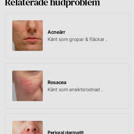
Relaterade hudproblem
är
effektiva
för
att
reducera
och
Acneärr
potentiellt
Känt som
gropar & fläckar
eliminera
hyperpigmentering.
Rosacea
Känt som
ansiktsrodnad
Perioral dermatit