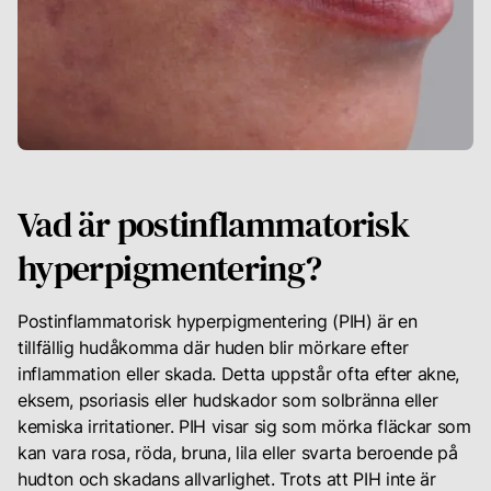
Din
karriär
Logga
in
Vad är postinflammatorisk
för
att
hyperpigmentering?
se
dina
rekomendationer
Postinflammatorisk hyperpigmentering (PIH) är en
samt
tillfällig hudåkomma där huden blir mörkare efter
chatta
inflammation eller skada. Detta uppstår ofta efter akne,
med
eksem, psoriasis eller hudskador som solbränna eller
din
personliga
kemiska irritationer. PIH visar sig som mörka fläckar som
hudterapeut
kan vara rosa, röda, bruna, lila eller svarta beroende på
hudton och skadans allvarlighet. Trots att PIH inte är