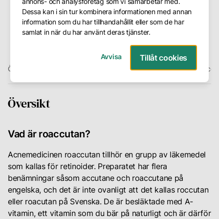
annons- och analysföretag som vi samarbetar med.
Dessa kan i sin tur kombinera informationen med annan
Frågor
information som du har tillhandahållit eller som de har
&
samlat in när du har använt deras tjänster.
Svar
Avvisa
Tillåt cookies
Presentkort
Översikt
De vanligaste biverkningarna
Användande av roaccu
Avbokning
Företag
Översikt
Om
oss
Vad är roaccutan?
Vår
Acnemedicinen roaccutan tillhör en grupp av läkemedel
metod
som kallas för retinoider. Preparatet har flera
benämningar såsom accutane och roaccutane på
Våra
engelska, och det är inte ovanligt att det kallas roccutan
hudterapeuter
eller roacutan på Svenska. De är besläktade med A-
vitamin, ett vitamin som du bär på naturligt och är därför