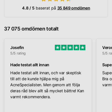
4.8 / 5
baserat på
35 849 omdömen
37 075 omdömen totalt
Josefin
Vero
5/5 rating
5/5 ra
Hade testat allt innan
Supe
Hade testat allt innan, och var skeptisk
Super
till att de kunde hjälpa mig på
Bra o
AcneSpecialisten. Men genom att följa
varmt
deras råd blev allt så mycket bättre! Kan
varmt rekommendera.