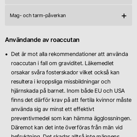
och
Alltså
bilkörning
+
fettet
eller
Mag- och tarm-påverkan
i
användande
blodet.
av
Du
Läkare
tex.
kan
håller
maskiner
Användande av roaccutan
drabbas
koll
på
av
på
natten
bland
detta
kan
Det är mot alla rekommendationer att använda
annat
via
påverkas.
kräkningar
blodprov
roaccutan i fall om graviditet. Läkemedlet
och
både
orsakar svåra fosterskador vilket också kan
ändtarms-
innan
inflammationer
och
resultera i kroppsliga missbildningar och
under
kuren.
hjärnskada på barnet. Inom både EU och USA
finns det därför krav på att fertila kvinnor måste
använda sig av minst ett effektivt
preventivmedel som kan hämma ägglossningen.
Däremot kan det inte överföras från män vid
befruktning. Det skadar alltså inte männens