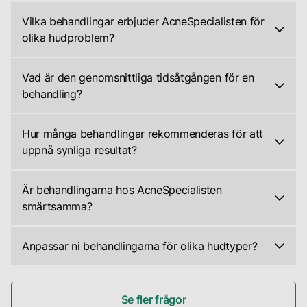
Vilka behandlingar erbjuder AcneSpecialisten för
olika hudproblem?
På
AcneSpecialisten
Vad är den genomsnittliga tidsåtgången för en
erbjuder
behandling?
vi
En
ett
typisk
Hur många behandlingar rekommenderas för att
brett
behandling
uppnå synliga resultat?
utbud
hos
Antalet
av
AcneSpecialisten
rekommenderade
behandlingar
Är behandlingarna hos AcneSpecialisten
tar
behandlingar
anpassade
smärtsamma?
mellan
varierar
för
Vi
60
beroende
specifika
strävar
och
Anpassar ni behandlingarna för olika hudtyper?
på
hudproblem,
efter
90
Absolut,
individens
inklusive
att
min,
på
hudproblem
avancerad
Är alla
Hur kan jag
Vilka
Hur kan jag
göra
beroende
AcneSpecialisten
och
Se fler frågor
acnebehandling,
konsultationer
hitta de
eftervårdstips
ta reda på
våra