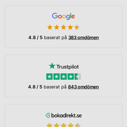
färdig
att
med
man
sin
är
roaccutankur.
färdig
med
sin
roaccutankur.
4.8 / 5
baserat på
383 omdömen
4.8 / 5
baserat på
843 omdömen