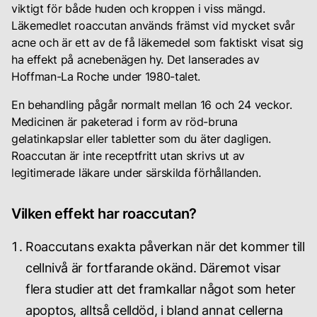
Din
viktigt för både huden och kroppen i viss mängd.
karriär
Läkemedlet roaccutan används främst vid mycket svår
acne och är ett av de få läkemedel som faktiskt visat sig
ha effekt på acnebenägen hy. Det lanserades av
Hoffman-La Roche under 1980-talet.
En behandling pågår normalt mellan 16 och 24 veckor.
Logga
Medicinen är paketerad i form av röd-bruna
in
gelatinkapslar eller tabletter som du äter dagligen.
för
att
Roaccutan är inte receptfritt utan skrivs ut av
se
legitimerade läkare under särskilda förhållanden.
dina
rekomendationer
Vilken effekt har roaccutan?
samt
chatta
med
Roaccutans exakta påverkan när det kommer till
din
cellnivå är fortfarande okänd. Däremot visar
personliga
hudterapeut
flera studier att det framkallar något som heter
apoptos, alltså celldöd, i bland annat cellerna