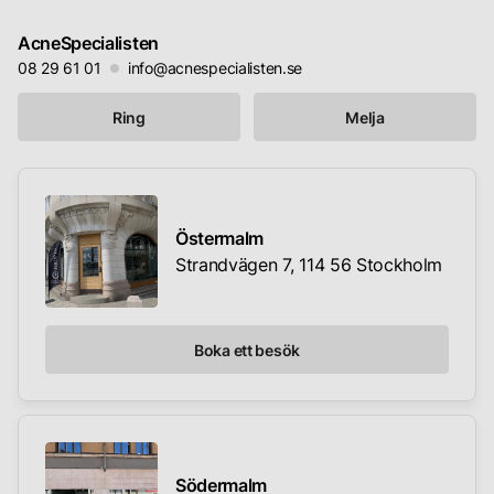
AcneSpecialisten
08 29 61 01
info@acnespecialisten.se
Ring
Melja
Östermalm
Strandvägen 7, 114 56 Stockholm
Boka ett besök
Södermalm