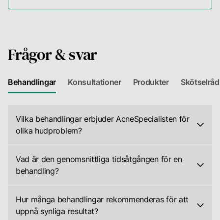
Frågor & svar
Behandlingar
Konsultationer
Produkter
Skötselråd
Vilka behandlingar erbjuder AcneSpecialisten för
olika hudproblem?
På
AcneSpecialisten
Vad är den genomsnittliga tidsåtgången för en
erbjuder
behandling?
vi
En
ett
typisk
Hur många behandlingar rekommenderas för att
brett
behandling
uppnå synliga resultat?
utbud
hos