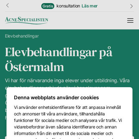
konsultation
Läs mer
Gratis
Elevbehandlingar
Elevbehandlingar på
Information
Östermalm
Resultat
Hudguide
Vi har för närvarande inga elever under utbildning. Våra
elevbehandlingar erbjuds när vi har elever som
Ordlista
genomgår praktisk utbildning på vår salong på
Denna webbplats använder cookies
Östermalm. Under dessa perioder utför eleverna
Vi använder enhetsidentifierare för att anpassa innehåll
Priser
behandlingar med vägledning från våra erfarna
och annonser till våra användare, tillhandahålla
Kundtjänst
hudterapeuter till förmånliga priser.
funktioner för sociala medier och analysera vår trafik. Vi
vidarebefordrar även sådana identifierare och annan
Kontakt
information från din enhet till de sociala medier och