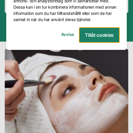
annons- och analysföretag som vi samarbetar med.
Ej tillgänglig
Ej tillgänglig
Dessa kan i sin tur kombinera informationen med annan
Frågor
information som du har tillhandahållit eller som de har
&
samlat in när du har använt deras tjänster.
Svar
4.8
30+ års
200 000+
Trustpilot
erfarenhet
problemfria
Avvisa
Tillåt cookies
Presentkort
Avbokning
Företag
Om
oss
Vår
metod
Våra
hudterapeuter