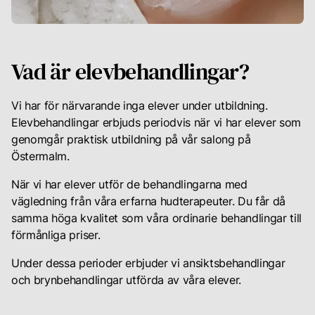
Din
karriär
Vad är elevbehandlingar?
Vi har för närvarande inga elever under utbildning.
Logga
Elevbehandlingar erbjuds periodvis när vi har elever som
in
för
genomgår praktisk utbildning på vår salong på
att
Östermalm.
se
dina
När vi har elever utför de behandlingarna med
rekomendationer
vägledning från våra erfarna hudterapeuter. Du får då
samt
samma höga kvalitet som våra ordinarie behandlingar till
chatta
förmånliga priser.
med
din
Under dessa perioder erbjuder vi ansiktsbehandlingar
personliga
och brynbehandlingar utförda av våra elever.
hudterapeut