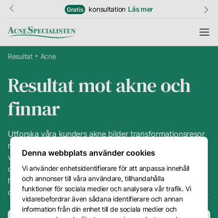
konsultation
Läs mer
Gratis
Resultat
Acne
Resultat mot akne och
Information
finnar
Resultat
Hudguide
Utforska våra kunders akne bilder transformationsresor
mot akne, finanr, blandhy och problemhy. Denna sida
Ordlista
Denna webbplats använder cookies
visar en serie av före- och efterbilder som demonstrerar
Vi använder enhetsidentifierare för att anpassa innehåll
den effektiva påverkan av våra specialanpassade
Priser
och annonser till våra användare, tillhandahålla
hudvårdsbehandlingar och produkter, vilka ger tydliga
Kundtjänst
funktioner för sociala medier och analysera vår trafik. Vi
och märkbara förbättringar i hudens utseende och hälsa.
vidarebefordrar även sådana identifierare och annan
Är
Kontakt
information från din enhet till de sociala medier och
du