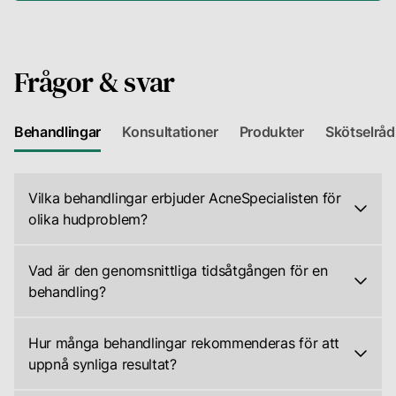
Frågor & svar
Behandlingar
Konsultationer
Produkter
Skötselråd
Vilka behandlingar erbjuder AcneSpecialisten för
olika hudproblem?
På
AcneSpecialisten
Vad är den genomsnittliga tidsåtgången för en
erbjuder
behandling?
vi
En
ett
typisk
Hur många behandlingar rekommenderas för att
brett
behandling
uppnå synliga resultat?
utbud
hos
Antalet
av