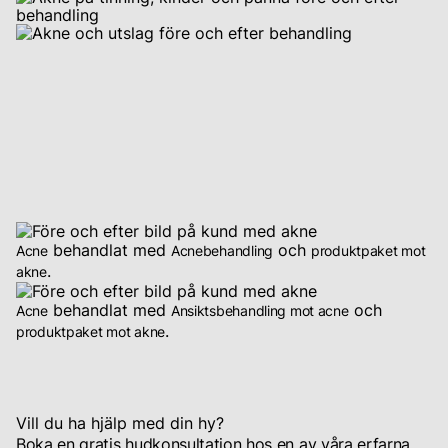
Till inloggning
resultat.
behandlat med
och
Acne
Acnebehandling
produktpaket mot
.
akne
behandlat med
och
Acne
Ansiktsbehandling mot acne
.
produktpaket mot akne
Vill du ha hjälp med din hy?
Boka en gratis hudkonsultation hos en av våra erfarna