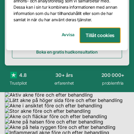
annons- och analysföretag som vi samarbetar med.
redo
Få specialisthjälp
Dessa kan i sin tur kombinera informationen med annan
Frågor
att
information som du har tillhandahållit eller som de har
&
Om du är osäker på ditt hudtillstånd eller
samlat in när du har använt deras tjänster.
ta
Svar
vilken behandling som passar dig bäst,
kontroll
rekommenderar vi en kostnadsfri
över
Avvisa
Tillåt cookies
Presentkort
hudkonsultation hos oss.
din
akne
Avbokning
Boka en gratis hudkonsultation
och
Företag
uppnå
en
Om
4.8
30+ års
200 000+
klarare
oss
Trustpilot
erfarenhet
problemfria
hud?
Boka
Vår
en
metod
kostnadsfri
konsultation
Våra
hos
hudterapeuter
oss