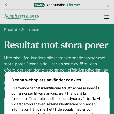
Studentrabatt
Läs mer
20%
Resultat
Stora porer
Resultat mot stora porer
Information
Resultat
Utforska våra kunders bilder transformationsresor mot
stora porer. Denna sida visar en serie av före- och
Hudguide
efterbilder som demonstrerar den effektiva påverkan av
våra specialanpassade hudvårdsbehandlingar och
Ordlista
Denna webbplats använder cookies
produkter, vilka ger tydliga och märkbara förbättringar i
Vi använder enhetsidentifierare för att anpassa innehåll
hudens utseende och hälsa.
Priser
och annonser till våra användare, tillhandahålla
Är
Kundtjänst
funktioner för sociala medier och analysera vår trafik. Vi
du
vidarebefordrar även sådana identifierare och annan
redo
Få specialisthjälp
Kontakt
information från din enhet till de sociala medier och
att