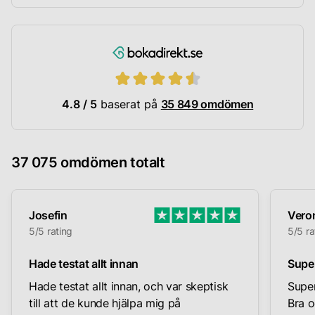
4.8 / 5
baserat på
35 849 omdömen
37 075 omdömen totalt
Josefin
Vero
5/5 rating
5/5 ra
Hade testat allt innan
Supe
Hade testat allt innan, och var skeptisk
Super
till att de kunde hjälpa mig på
Bra o