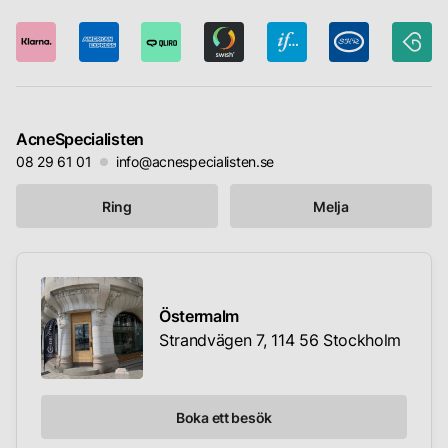
AcneSpecialisten
08 29 61 01
info@acnespecialisten.se
Ring
Melja
Östermalm
Strandvägen 7, 114 56 Stockholm
Boka ett besök