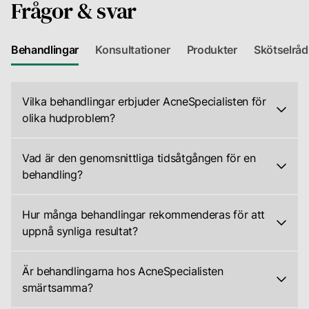
Frågor & svar
Behandlingar
Konsultationer
Produkter
Skötselråd
Vilka behandlingar erbjuder AcneSpecialisten för
olika hudproblem?
På
AcneSpecialisten
Vad är den genomsnittliga tidsåtgången för en
erbjuder
behandling?
vi
En
ett
typisk
Hur många behandlingar rekommenderas för att
brett
behandling
uppnå synliga resultat?
utbud
hos
Antalet
av
AcneSpecialisten
rekommenderade
behandlingar
Är behandlingarna hos AcneSpecialisten
tar
behandlingar
anpassade
smärtsamma?
mellan
varierar
för
Vi
60