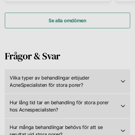
Se alla omdömen
Frågor & Svar
Vilka typer av behandlingar erbjuder
AcneSpecialisten för stora porer?
Acnespecialisten
erbjuder
en
Hur lång tid tar en behandling för stora porer
rad
hos Acnespecialisten?
olika
En
behandlingar
behandling
för
för
Hur många behandlingar behövs för att se
stora
stora
resultat vid stora porer?
porer,