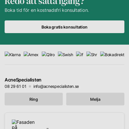
Redo att sätta igång?
Boka tid för en kostnadsfri konsultation.
Boka gratis konsultation
AcneSpecialisten
08 29 61 01
info@acnespecialisten.se
Ring
Melja