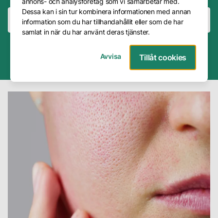
annons- och analysföretag som vi samarbetar med.
Dessa kan i sin tur kombinera informationen med annan
Frågor
Boka hudkonsultation
Boka behandling
information som du har tillhandahållit eller som de har
&
samlat in när du har använt deras tjänster.
Svar
4.8
30+ års
200 000+
Avvisa
Tillåt cookies
Presentkort
Trustpilot
erfarenhet
problemfria
Avbokning
Företag
Om
oss
Vår
metod
Våra
hudterapeuter