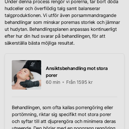
Under denna process rengör vi porerna, tar bort döda
hudceller och överflödig talg samt balanserar
talgproduktionen. Vi utför även porsammandragande
behandlingar som minskar porernas storlek och jämnar
ut hudytan. Behandlingsplanen anpassas kontinuerligt
efter hur din hud svarar på behandlingen, för att
säkerställa bästa möjliga resultat.
Ansiktsbehandling mot stora
porer
60 min
Från 1595 kr
Behandlingen, som ofta kallas porrengöring eller
portömning, riktar sig specifikt mot stora porer
och syftar till att djuprengöra och minimera deras
utseende. Den börjar med en noggrann rengöring,