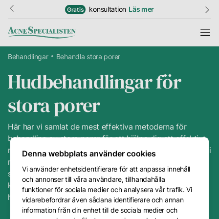
konsultation
Läs mer
Gratis
Behandlingar
Behandla stora porer
Hudbehandlingar för
Information
stora porer
Resultat
Hudguide
Här har vi samlat de mest effektiva metoderna för
behandling av stora porer för att hjälpa dig att effektivt
Ordlista
minska deras storlek. Oavsett dina specifika behov har vi
Denna webbplats använder cookies
rätt lösning för dig. Är du osäker på vilken behandling
Vi använder enhetsidentifierare för att anpassa innehåll
Priser
som bäst passar din hudtyp? Oroa dig inte, boka en
och annonser till våra användare, tillhandahålla
Kundtjänst
kostnadsfri konsultation hos oss på Acnespecialisten. Vi
funktioner för sociala medier och analysera vår trafik. Vi
hjälper dig vidare mot en jämnare och slätare hud.
vidarebefordrar även sådana identifierare och annan
Kontakt
information från din enhet till de sociala medier och