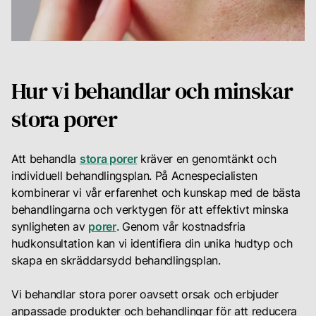
Din
karriär
Hur vi behandlar och minskar
Logga
stora porer
in
för
att
Att behandla
stora porer
kräver en genomtänkt och
se
individuell behandlingsplan. På Acnespecialisten
dina
kombinerar vi vår erfarenhet och kunskap med de bästa
rekomendationer
behandlingarna och verktygen för att effektivt minska
samt
synligheten av
porer
. Genom vår kostnadsfria
chatta
med
hudkonsultation kan vi identifiera din unika hudtyp och
din
skapa en skräddarsydd behandlingsplan.
personliga
hudterapeut
Vi behandlar stora porer oavsett orsak och erbjuder
anpassade produkter och behandlingar för att reducera