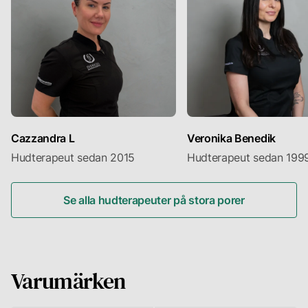
behandlingar
det
är
dock
mellan
uppstå
3-
en
5
tillfällig
stycken.
känsla
av
obehag.
Denna
känsla
är
Cazzandra L
Veronika Benedik
dock
kortvarig,
Hudterapeut sedan 2015
Hudterapeut sedan 199
så
du
kan
Se alla hudterapeuter på stora porer
känna
dig
bekväm
under
behandlingen.
Varumärken